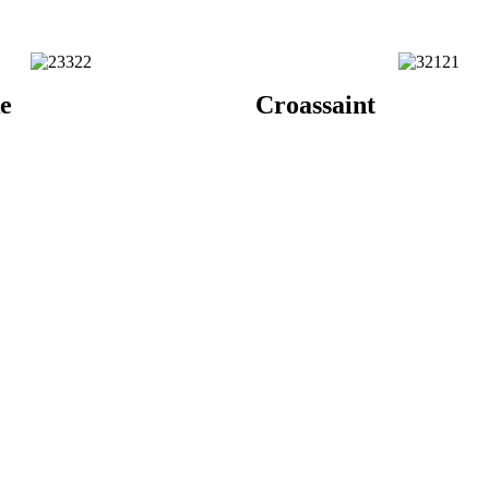
e
Croassaint